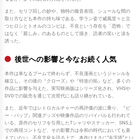
また、セリフ回しの妙や、独特の擬音表現、シュールな間の
取り方なども本作の持ち味である。学ラン姿で威風堂々と立
つヒロシとトオルのコンビは、不良という存在を「恐怖」で
はなく「親しみ」のあるものとして描き、読者の笑いと涙を
誘った。
後世への影響と今なお続く人気
本作は単なるブームで終わらず、不良漫画というジャンルを
確立し、その後の『クローズ』や『特攻の拓』など、多くの
作品に影響を与えた。実写映画版はシリーズ化され、VHSや
DVDでの販売を通じて次世代にも語り継がれている。
また、近年ではレトロカルチャーの再評価の波に乗り、『ビ
ー・バップ』関連グッズや映像作品のリバイバルも行われて
いる。原作のセリフを引用したTシャツやステッカー、SNS上
での再現コントなど、その影響力は令和の時代においても衰
えていない。不良文化を語る上で、本作はまさに“金字塔”とい