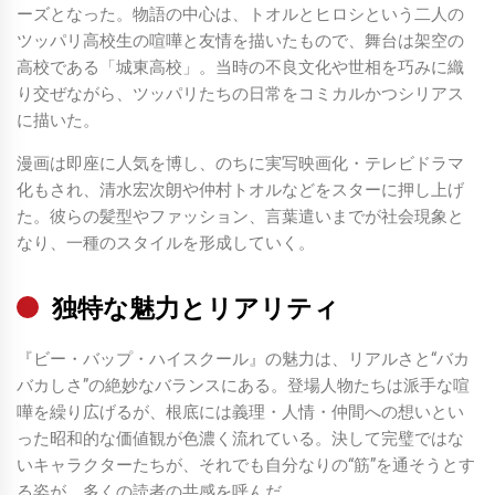
ーズとなった。物語の中心は、トオルとヒロシという二人の
ツッパリ高校生の喧嘩と友情を描いたもので、舞台は架空の
高校である「城東高校」。当時の不良文化や世相を巧みに織
り交ぜながら、ツッパリたちの日常をコミカルかつシリアス
に描いた。
漫画は即座に人気を博し、のちに実写映画化・テレビドラマ
化もされ、清水宏次朗や仲村トオルなどをスターに押し上げ
た。彼らの髪型やファッション、言葉遣いまでが社会現象と
なり、一種のスタイルを形成していく。
独特な魅力とリアリティ
『ビー・バップ・ハイスクール』の魅力は、リアルさと“バカ
バカしさ”の絶妙なバランスにある。登場人物たちは派手な喧
嘩を繰り広げるが、根底には義理・人情・仲間への想いとい
った昭和的な価値観が色濃く流れている。決して完璧ではな
いキャラクターたちが、それでも自分なりの“筋”を通そうとす
る姿が、多くの読者の共感を呼んだ。