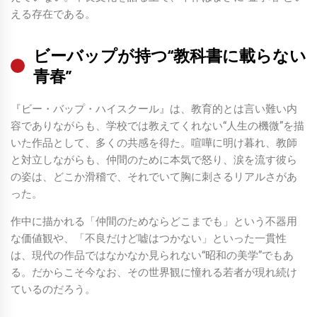
える存在である。
ビーバップが持つ“教科書に載らない
青春”
『ビー・バップ・ハイスクール』は、教育的とは言い難い内
容でありながらも、学校では教えてくれない“人生の機微”を描
いた作品として、多くの共感を得た。喧嘩に明け暮れ、教師
と対立しながらも、仲間のために本気で怒り、涙を流す彼ら
の姿は、どこか滑稽で、それでいて胸に刺さるリアルさがあ
った。
作中に描かれる「仲間のためならどこまでも」という不器用
な価値観や、「不良だけど嘘はつかない」といった一貫性
は、現代の作品ではなかなか見られない“昭和の美学”でもあ
る。だからこそ今なお、その世界観に憧れる若者が現れ続け
ているのだろう。