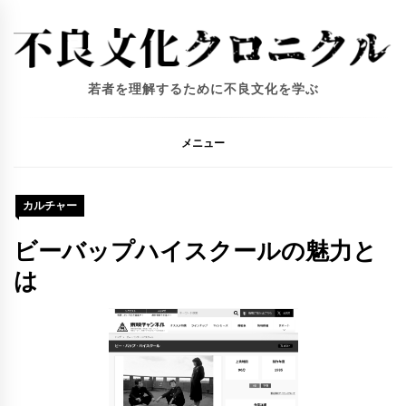
コ
ン
テ
ン
若者を理解するために不良文化を学ぶ
ツ
へ
ス
メニュー
キ
ッ
プ
カルチャー
ビーバップハイスクールの魅力と
は