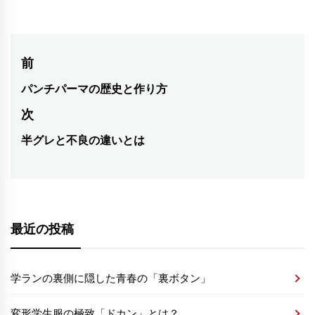
投
前
稿
パンチパーマの歴史と作り方
前
ナ
の
次
ビ
投
半グレと不良の違いとは
稿:
次
ゲ
の
ー
投
シ
稿:
ョ
ン
最近の投稿
学ランの裏側に隠した青春の「裏ボタン」
変形学生服の極致「ドカン」とは？