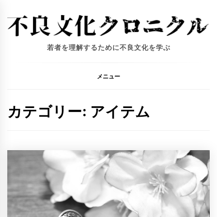
コ
ン
テ
ン
若者を理解するために不良文化を学ぶ
ツ
へ
ス
メニュー
キ
ッ
カテゴリー:
アイテム
プ