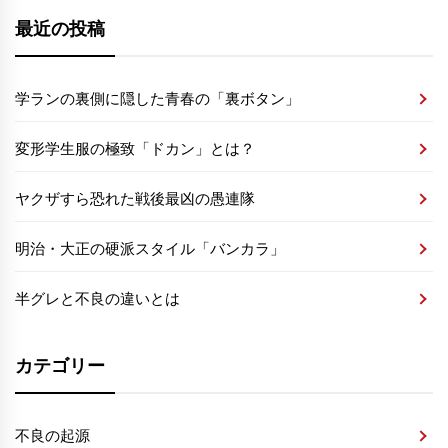
ビ
最近の投稿
ゲ
ー
シ
学ランの裏側に隠した青春の「裏ボタン」
ョ
変形学生服の極致「ドカン」とは？
ン
ヤクザすら恐れた戦後最凶の愚連隊
明治・大正の硬派スタイル「バンカラ」
半グレと不良の違いとは
カテゴリー
不良の起源