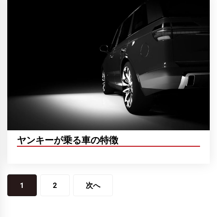
ヤンキーが乗る車の特徴
投
1
2
次へ
稿
ナ