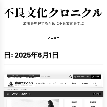
コ
ン
テ
ン
若者を理解するために不良文化を学ぶ
ツ
へ
ス
メニュー
キ
ッ
日:
2025年6月1日
プ