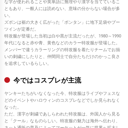
な字が使われることや英単語に無理やり漢字を当てているこ
ともあり、一般人には読めない、意味の分からない場合が多
い。
ズボンは裾の大きく広がった「ボンタン」に地下足袋やブー
ツインが定番だ。
特攻服が登場した当初は白や黒が主流だったが、1980～1990
年代になると赤や青、黄色などのカラー特攻服が登場した。
メンバーで違うカラーリングの特攻服を着たりチームでお揃
いの刺繍にしたりと、仲間同士で自分たちだけのかっこ良さ
を追求しているらしい。
今ではコスプレが主流
ヤンキーたちがいなくなった今、特攻服はライブやフェスな
どのイベントやハロウィンのコスプレなどでしか見られなく
なった。
ただ、漢字が刺繍であしらわれた特攻服は、外国人から見る
と「クール」なものらしい。特攻服の魅力は海外へ伝わり、
ネット通販の普及によってマーケットが一気に世界へ拡大し