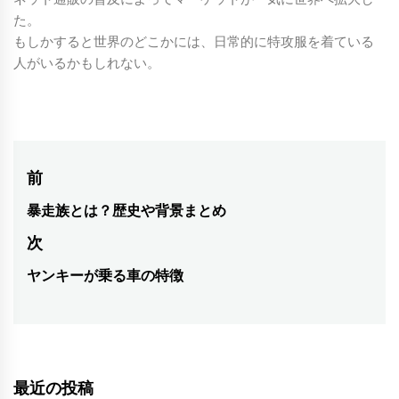
た。
もしかすると世界のどこかには、日常的に特攻服を着ている
人がいるかもしれない。
投
前
稿
暴走族とは？歴史や背景まとめ
前
ナ
の
次
ビ
投
ヤンキーが乗る車の特徴
稿:
次
ゲ
の
ー
投
シ
稿:
ョ
ン
最近の投稿