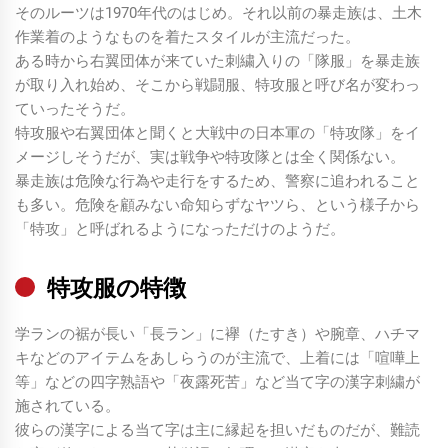
そのルーツは1970年代のはじめ。それ以前の暴走族は、土木
作業着のようなものを着たスタイルが主流だった。
ある時から右翼団体が来ていた刺繍入りの「隊服」を暴走族
が取り入れ始め、そこから戦闘服、特攻服と呼び名が変わっ
ていったそうだ。
特攻服や右翼団体と聞くと大戦中の日本軍の「特攻隊」をイ
メージしそうだが、実は戦争や特攻隊とは全く関係ない。
暴走族は危険な行為や走行をするため、警察に追われること
も多い。危険を顧みない命知らずなヤツら、という様子から
「特攻」と呼ばれるようになっただけのようだ。
特攻服の特徴
学ランの裾が長い「長ラン」に襷（たすき）や腕章、ハチマ
キなどのアイテムをあしらうのが主流で、上着には「喧嘩上
等」などの四字熟語や「夜露死苦」など当て字の漢字刺繍が
施されている。
彼らの漢字による当て字は主に縁起を担いだものだが、難読