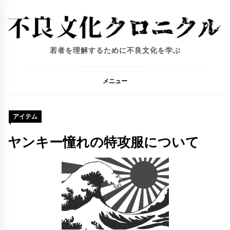
コ
ン
テ
ン
若者を理解するために不良文化を学ぶ
ツ
へ
ス
メニュー
キ
ッ
プ
アイテム
ヤンキー憧れの特攻服について