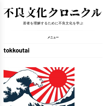
コ
ン
テ
ン
若者を理解するために不良文化を学ぶ
ツ
へ
ス
メニュー
キ
ッ
tokkoutai
プ