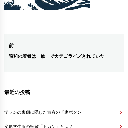
投
前
稿
昭和の若者は「族」でカテゴライズされていた
前
ナ
の
ビ
投
稿:
ゲ
ー
最近の投稿
シ
ョ
ン
学ランの裏側に隠した青春の「裏ボタン」
変形学生服の極致「ドカン」とは？